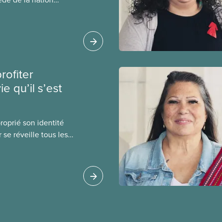
peuple algonquin
rofiter
e qu’il s’est
roprié son identité
se réveille tous les
 et mord dans la vie à
n parcours dans cet
ortraits des membres
ustice raciale et du
htones.