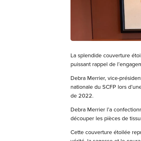
Open image in modal
La splendide couverture étoi
puissant rappel de l’engagem
Debra Merrier, vice-présiden
nationale du SCFP lors d’un
de 2022.
Debra Merrier l’a confectionn
découper les pièces de tiss
Cette couverture étoilée repr
vérité, la sagesse et le coura