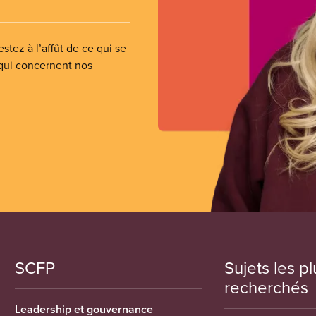
stez à l’affût de ce qui se
 qui concernent nos
SCFP
Sujets les pl
recherchés
Leadership et gouvernance