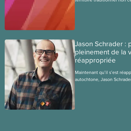
algonquine Anishnabe. Le 
habite cette terre
Jason Schrader : p
pleinement de la vi
réappropriée
Maintenant qu’il s’est réapp
autochtone, Jason Schrader 
jours dans la bonne humeur
belles dents. Découvrez so
article de notre série de p
du Comité national pour la j
Conseil national des Autoc