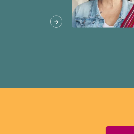
 et mord dans la vie à
n parcours dans cet
ortraits des membres
ustice raciale et du
htones.