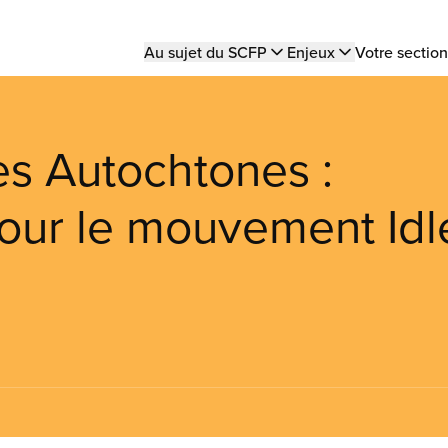
Main
Au sujet du SCFP
Enjeux
Votre section
navigation
es Autochtones :
pour le mouvement Idl