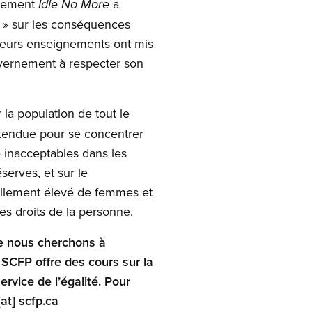
uvement
a
Idle No More
 » sur les conséquences
Leurs enseignements ont mis
uvernement à respecter son
la population de tout le
étendue pour se concentrer
 inacceptables dans les
erves, et sur le
nellement élevé de femmes et
es droits de la personne.
ue nous cherchons à
e SCFP offre des cours sur la
rvice de l’égalité. Pour
at]
scfp.ca