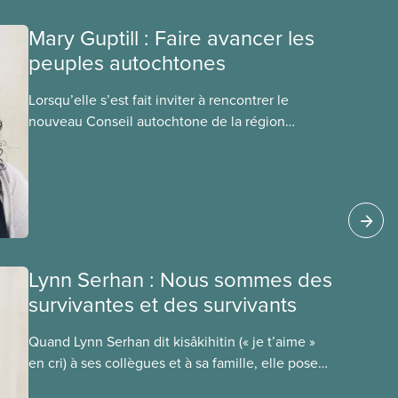
Mary Guptill : Faire avancer les
peuples autochtones
Lorsqu’elle s’est fait inviter à rencontrer le
nouveau Conseil autochtone de la région
Maritimes-Atlantique du SCFP (CAMAS) en 2021,
Mary Guptill a d’abord hésité. Mais elle a
finalement accepté l’invitation. Découvrez son
parcours dans cet article de notre série de
portraits des membres du Comité national pour la
justice raciale et du Conseil national
des Autochtones.
Lynn Serhan : Nous sommes des
survivantes et des survivants
Quand Lynn Serhan dit kisâkihitin (« je t’aime »
en cri) à ses collègues et à sa famille, elle pose
un geste d’espoir et de résistance. Découvrez