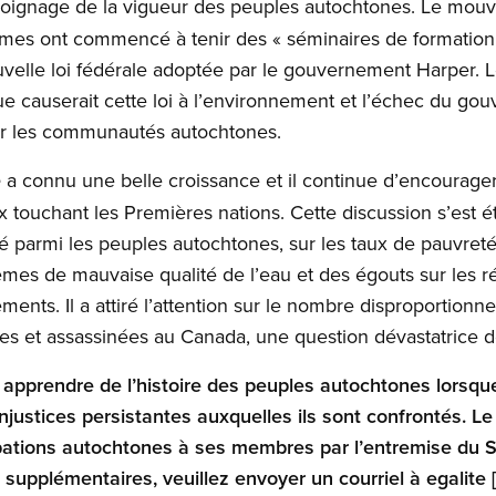
moignage de la vigueur des peuples autochtones. Le mo
mes ont commencé à tenir des « séminaires de formation
velle loi fédérale adoptée par le gouvernement Harper. 
 causerait cette loi à l’environnement et l’échec du go
ter les communautés autochtones.
a connu une belle croissance et il continue d’encourager 
e
 touchant les Premières nations. Cette discussion s’est 
 parmi les peuples autochtones, sur les taux de pauvreté
es de mauvaise qualité de l’eau et des égouts sur les rés
ents. Il a attiré l’attention sur le nombre disproportion
ues et assassinées au Canada, une question dévastatrice d
 apprendre de l’histoire des peuples autochtones lorsq
injustices persistantes auxquelles ils sont confrontés. L
pations autochtones à ses membres par l’entremise du Se
supplémentaires, veuillez envoyer un courriel à
egalite
[