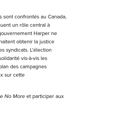
ls sont confrontés au Canada,
uent un rôle central à
Le gouvernement Harper ne
itent obtenir la justice
es syndicats. L’élection
idarité vis-à-vis les
t-plan des campagnes
x sur cette
et participer aux
le No More