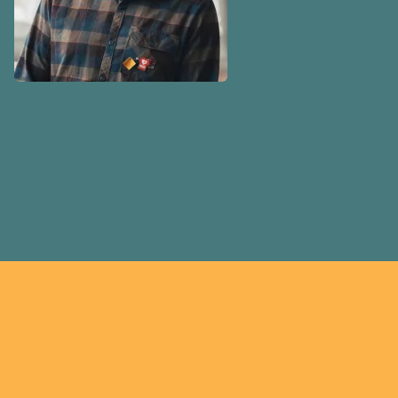
jours dans la bonne humeur
belles dents. Découvrez so
article de notre série de p
du Comité national pour la j
Conseil national des Autoc