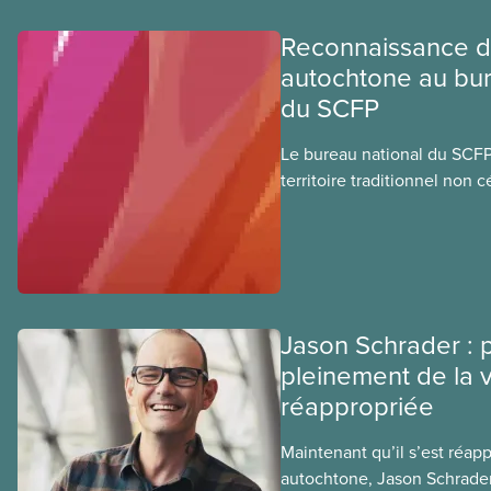
Reconnaissance du
autochtone au bur
du SCFP
Le bureau national du SCFP 
territoire traditionnel non 
algonquine Anishnabe. Le 
habite cette terre
Jason Schrader : p
pleinement de la vi
réappropriée
Maintenant qu’il s’est réapp
autochtone, Jason Schrader 