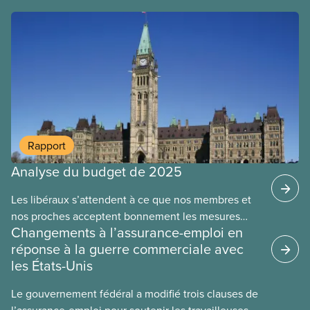
Rapport
Analyse du budget de 2025
Les libéraux s’attendent à ce que nos membres et
Fiche d’information
nos proches acceptent bonnement les mesures
Changements à l’assurance-emploi en
d’austérité alors que les riches et les grandes
réponse à la guerre commerciale avec
sociétés récoltent les faveurs des libéraux. Ce
les États-Unis
budget entraînera la perte de 40 000 emplois dans
la fonction publique au cours des quatre
Le gouvernement fédéral a modifié trois clauses de
prochaines années. Faute du renouvellement de
l’assurance-emploi pour soutenir les travailleuses