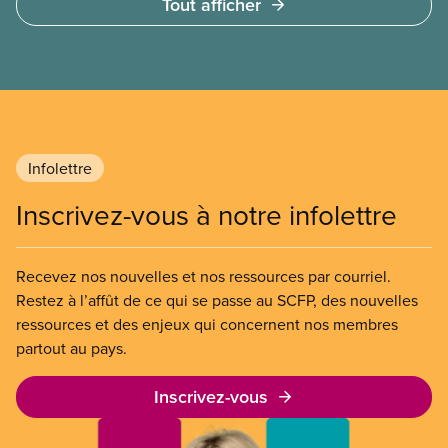
Tout afficher
à la mise en œuvre de programmes qui nous
distinguent comme Canadiennes et Canadiens :
l’assurance maladie, le système d’éducation public
et tant d’autres services publics. La déclaration du
SCFP demande une riposte centrée sur les
travailleuses et travailleurs à la crise existentielle
provoquée par les attaques de Donald Trump.
Infolettre
Inscrivez-vous à notre infolettre
Recevez nos nouvelles et nos ressources par courriel.
Restez à l’affût de ce qui se passe au SCFP, des nouvelles
ressources et des enjeux qui concernent nos membres
partout au pays.
Inscrivez-vous