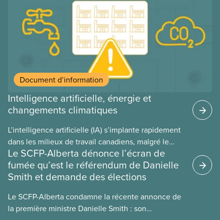
ces provinces s’interrogent sur l’incidence que ce
régime pourrait avoir sur leurs avantages
sociaux actuels.
Document d’information
Intelligence artificielle, énergie et
changements climatiques
L’intelligence artificielle (IA) s’implante rapidement
dans les milieux de travail canadiens, malgré le
Le SCFP-Alberta dénonce l’écran de
manque de lois et de règlements pour l’encadrer et
fumée qu’est le référendum de Danielle
de tests menés en amont. Le présent document
Smith et demande des élections
d’information porte sur la consommation
énergétique de l’IA, ses conséquences
Le SCFP-Alberta condamne la récente annonce de
environnementales, le rôle du secteur privé dans
la première ministre Danielle Smith : son
l’intensification de ces conséquences et les
référendum anti-immigration pourrait rendre