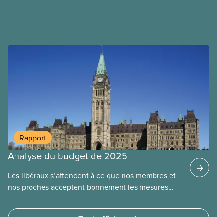
mesures à adopter pour les prévenir.
l’exercice du vote plus difficile pour
les Albertain(e)s.
Rapport
Analyse du budget de 2025
Les libéraux s’attendent à ce que nos membres et
nos proches acceptent bonnement les mesures
d’austérité alors que les riches et les grandes
sociétés récoltent les faveurs des libéraux. Ce