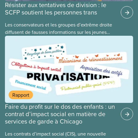
Résister aux tentatives de division : le
SCFP soutient les personnes trans
​Les conservateurs et les groupes d’extrême droite
diffusent de fausses informations sur les jeunes
2ELGBTQI+ dans l’espoir de semer la discorde dans
nos rangs. En ciblant les jeunes trans, ils cherchent
à détourner l’attention de leurs politiques
antiouvrières et alimentent la haine envers les
personnes vulnérables à des fins politiques. Les
gouvernements de droite sont gagnants lorsque la
division règne, lorsque les travailleuses et
travailleurs n’unissent pas leurs voix contre les
Rapport
coupes dans les services publics, la crise du coût
Faire du profit sur le dos des enfants : un
de la vie ou tout autre problème.
contrat d’impact social en matière de
services de garde à Chicago
Les contrats d’impact social (CIS), une nouvelle