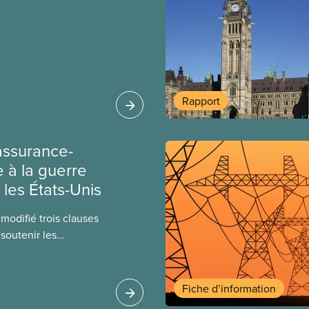
Rapport
assurance-
 à la guerre
les États-Unis
modifié trois clauses
soutenir les
leurs en ces temps de
aura plus de période
ant de recevoir des
Fiche d’information
cances et les