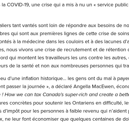
 la COVID-19, une crise qui a mis à nu un « service public
aliers tant vantés sont loin de répondre aux besoins de no
es qui sont aux premières lignes de cette crise de soins 
ontés à la médecine dans les couloirs et à des lacunes d
, nous vivons une crise de recrutement et de rétention 
rd qui montent les travailleurs les uns contre les autres
leurs de la santé et non aux nombreuses personnes qui trav
u d’une inflation historique… les gens ont du mal à payer
nt passer la journée », a déclaré Angella MacEwen, écon
 !
How we can tax Canada’s super-rich and create a bette
es concrètes pour soutenir les Ontariens en difficulté, 
d’impôt pour les personnes à faible revenu qui n’aident pa
ux, ne leur font économiser que quelques centaines de doll