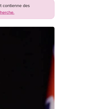
net contienne des
cherche.