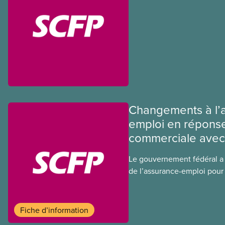
Changements à l’
emploi en réponse
commerciale avec 
Le gouvernement fédéral a 
de l’assurance-emploi pour 
travailleuses et les travail
guerre commerciale. Il n’y 
d’attente d’une semaine av
Fiche d’information
prestations, les paies de va