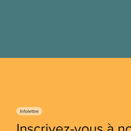
indemnités de départ n’ent
déductions sur les prestation
d’admissibilité seront ajusté
changements sont décrits en
Infolettre
Inscrivez-vous à n