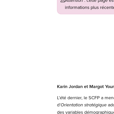
Attention : cette page es
informations plus récente
Open image in modal
Karin Jordan et Margot You
L’été dernier, le SCFP a m
d’
ado
Orientation stratégique
des variables démographiques