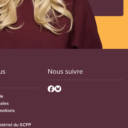
us
Nous suivre
le
cales
motions
tériel du SCFP