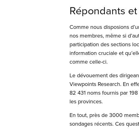
Open image in
Répondants et
Comme nous disposions d’un é
nos membres, même si d’autre
participation des sections l
information cruciale et qu’el
comme celle-ci.
Le dévouement des dirigeants
Viewpoints Research. En effet
82 431 noms fournis par 198 s
les provinces.
En tout, près de 3000 membr
sondages récents. Ces questio