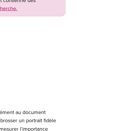
net contienne des
cherche.
rmément au document
rosser un portrait fidèle
 mesurer l’importance