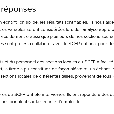
 modal
 réponses
chantillon solide, les résultats sont fiables. Ils nous a
s variables seront considérées lors de l’analyse approfon
ocales démontre aussi que plusieurs de nos sections souha
les sont prêtes à collaborer avec le SCFP national pour des
 et du personnel des sections locales du SCFP a facilité l
, la firme a pu constituer, de façon aléatoire, un échantill
ections locales de différentes tailles, provenant de tous 
es du SCFP ont été interviewés. Ils ont répondu à des q
ns portaient sur la sécurité d’emploi, le