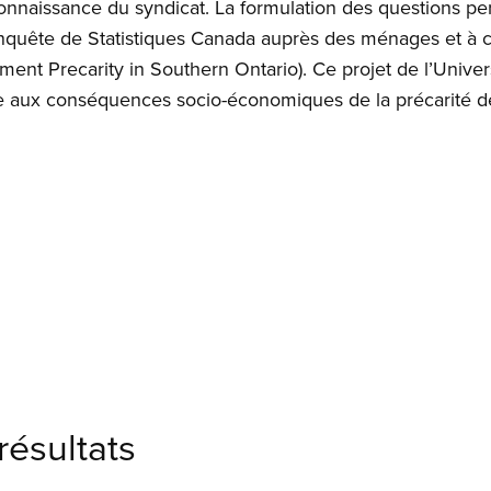
connaissance du syndicat. La formulation des questions p
enquête de Statistiques Canada auprès des ménages et à c
nt Precarity in Southern Ontario). Ce projet de l’Univer
se aux conséquences socio-économiques de la précarité de
 modal
résultats