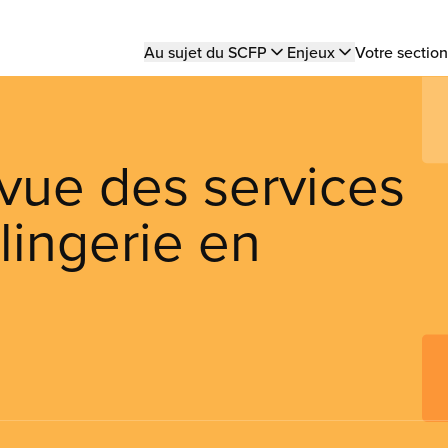
Main
Au sujet du SCFP
Enjeux
Votre section
navigation
vue des services
 lingerie en