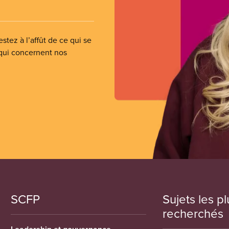
stez à l’affût de ce qui se
 qui concernent nos
SCFP
Sujets les pl
recherchés