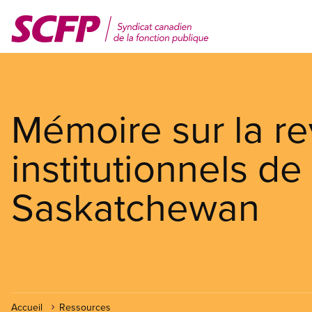
Aller
au
contenu
principal
Mémoire sur la re
institutionnels de
Saskatchewan
Accueil
Ressources