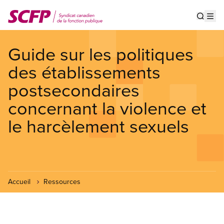
Aller
au
Show s
Op
contenu
principal
Guide sur les politiques
des établissements
postsecondaires
concernant la violence et
le harcèlement sexuels
Accueil
Ressources