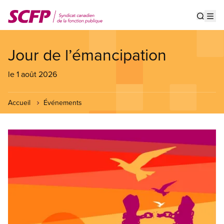
Aller
au
Show s
Op
contenu
principal
Jour de l’émancipation
le 1 août 2026
Accueil
Événements