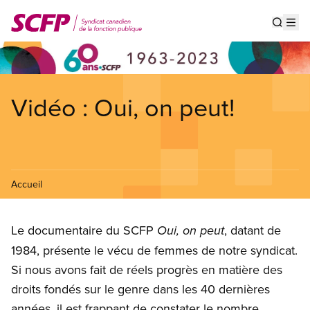
Aller
au
Show s
Op
contenu
principal
Vidéo : Oui, on peut!
Accueil
Le documentaire du SCFP
, datant de
Oui, on peut
1984, présente le vécu de femmes de notre syndicat.
Si nous avons fait de réels progrès en matière des
droits fondés sur le genre dans les 40 dernières
années, il est frappant de constater le nombre