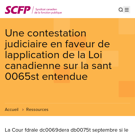
Aller
au
Show s
Op
contenu
principal
Une contestation
judiciaire en faveur de
lapplication de la Loi
canadienne sur la sant
0065st entendue
Accueil
Ressources
La Cour fdrale dc0069dera db0075t septembre si le