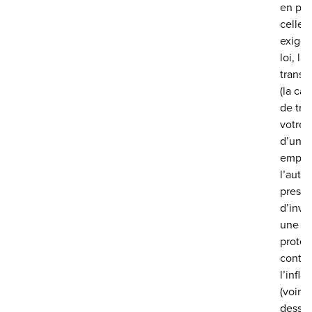
en plu
celles
exigée
loi, la
transfé
(la ca
de tra
votre 
d’un
emplo
l’autre
presta
d’inval
une
protec
contre
l’infla
(voir ci
dessou