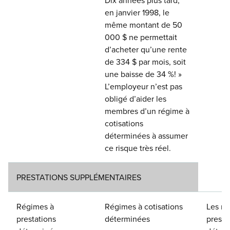
Dix années plus tard,
en janvier 1998, le
même montant de 50
000 $ ne permettait
d’acheter qu’une rente
de 334 $ par mois, soit
une baisse de 34 %! »
L’employeur n’est pas
obligé d’aider les
membres d’un régime à
cotisations
déterminées à assumer
ce risque très réel.
PRESTATIONS SUPPLÉMENTAIRES
Régimes à
Régimes à cotisations
Les ré
prestations
déterminées
presta