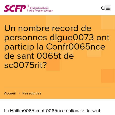
Aller
au
Show s
Op
contenu
principal
Un nombre record de
personnes dlgue0073 ont
particip la Confr0065nce
de sant 0065t de
sc0075rit?
Accueil
Ressources
La Huitim0065 confr0065nce nationale de sant