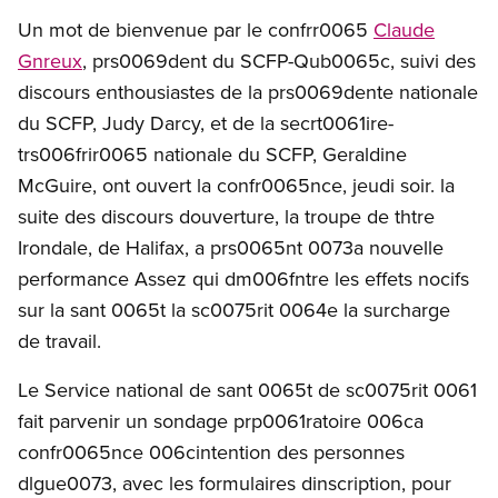
Un mot de bienvenue par le confrr0065
Claude
Gnreux
, prs0069dent du SCFP-Qub0065c, suivi des
discours enthousiastes de la prs0069dente nationale
du SCFP, Judy Darcy, et de la secrt0061ire-
trs006frir0065 nationale du SCFP, Geraldine
McGuire, ont ouvert la confr0065nce, jeudi soir. la
suite des discours douverture, la troupe de thtre
Irondale, de Halifax, a prs0065nt 0073a nouvelle
performance Assez qui dm006fntre les effets nocifs
sur la sant 0065t la sc0075rit 0064e la surcharge
de travail.
Le Service national de sant 0065t de sc0075rit 0061
fait parvenir un sondage prp0061ratoire 006ca
confr0065nce 006cintention des personnes
dlgue0073, avec les formulaires dinscription, pour