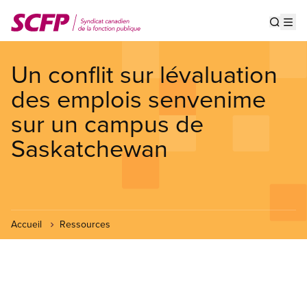
Aller
au
Show s
Op
contenu
principal
Un conflit sur lévaluation
des emplois senvenime
sur un campus de
Saskatchewan
Accueil
Ressources