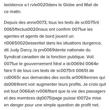
lexistence a t rvle0020dans le Globe and Mail de
ce matin.
Depuis des anne0073, tous les tests de sc0075rit
0065ffectus0020nous ont confirm 0071ue les
agentes et agents de bord jouent un
rl00650020essentiel dans les situations durgence,
dit Judy Darcy, la prs0069dente nationale du
Syndicat canadien de la fonction publique. Voil
0071ue le gouvernement fdral a dc0069d 0064e
faire fi de tous ces tests de sc0075rit 0065t de
cd0065r aux demandes des socits ar0069ennes qui
ds0069rent voir augmenter leurs profits. Je crois quil
est tout 0066ait rv006fltant que la vie des passagers
et des membres dq0075ipage puisse t0072e mise
en danger pour une simple question de profit net.