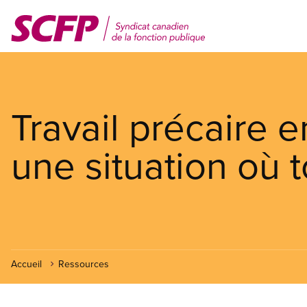
Aller
au
contenu
principal
Travail précaire e
une situation où 
Accueil
Ressources