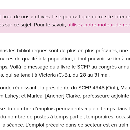
t tirée de nos archives. Il se pourrait que notre site Inter
s sur ce sujet. Pour le savoir,
utilisez notre moteur de re
ans les bibliothèques sont de plus en plus précaires, une si
rvices de qualité à la population, il faut pouvoir se fier à
emps. Voilà le message qu’a livré le SCFP au congrès annue
 qui se tenait à Victoria (C.-B.), du 28 au 31 mai.
nde réunissant : la présidente du SCFP 4948 (Ont.), Maur
n Lahey; et Marlea [Anchor] Clarke, professeure adjointe à
se du nombre d’emplois permanents à plein temps dans le 
 nombre de postes à temps partiel, temporaires, occasio
 séance. L’emploi précaire dans ce secteur est en train 