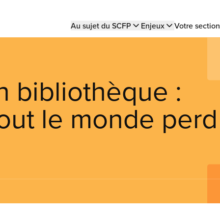
Main
Au sujet du SCFP
Enjeux
Votre section
navigation
n bibliothèque :
tout le monde perd