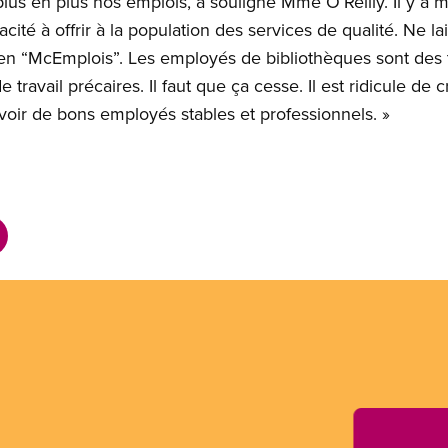
lus en plus nos emplois, a souligné Mme O’Reilly. Il y a 
cité à offrir à la population des services de qualité. Ne l
en “McEmplois”. Les employés de bibliothèques sont des tr
e travail précaires. Il faut que ça cesse. Il est ridicule de
oir de bons employés stables et professionnels. »