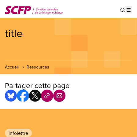
Aller
au
Show s
Op
contenu
principal
title
Accueil
Ressources
Partager cette page
Infolettre