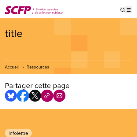
Aller
au
Show s
Op
contenu
principal
title
Accueil
Ressources
Partager cette page
Infolettre