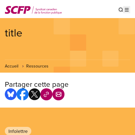
Aller
au
Show s
Op
contenu
principal
title
Accueil
Ressources
Partager cette page
Infolettre