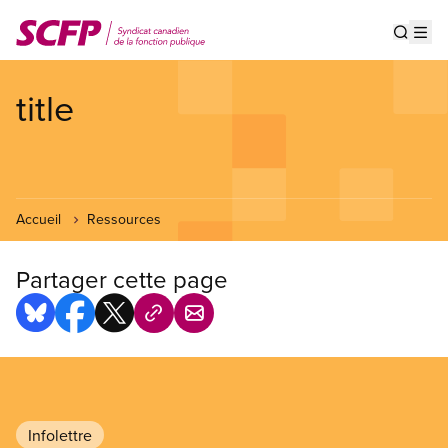
Aller
au
Show s
Op
contenu
principal
title
Accueil
Ressources
Partager cette page
Infolettre