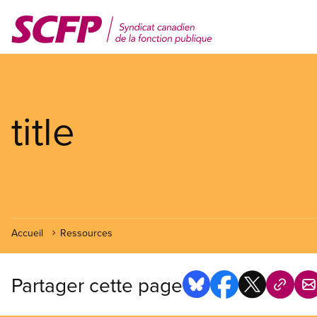
Aller
au
contenu
principal
title
Accueil
Ressources
Partager cette page