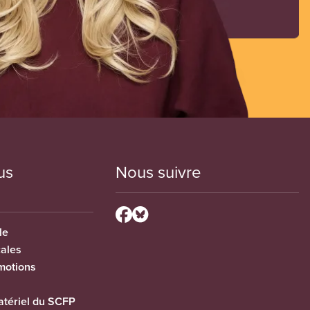
us
Nous suivre
le
cales
motions
tériel du SCFP