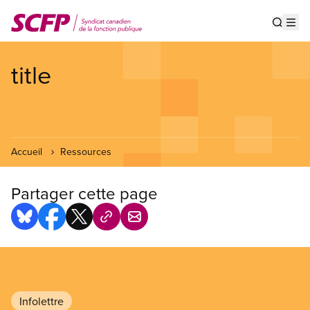
Aller
au
Show s
Op
contenu
principal
title
Accueil
Ressources
Partager cette page
Infolettre