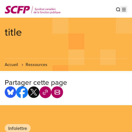
Aller
au
Show s
Op
contenu
principal
title
Accueil
Ressources
Partager cette page
Infolettre