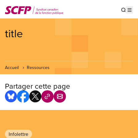
Aller
au
Show s
Op
contenu
principal
title
Accueil
Ressources
Partager cette page
Infolettre