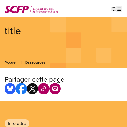
Aller
au
Show s
Op
contenu
principal
title
Accueil
Ressources
Partager cette page
Infolettre