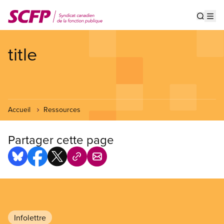
Aller
au
Show s
Op
contenu
principal
title
Accueil
Ressources
Partager cette page
Infolettre