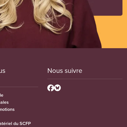
us
Nous suivre
le
cales
motions
tériel du SCFP