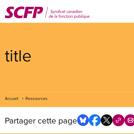
Aller
au
contenu
principal
title
Accueil
Ressources
Partager cette page