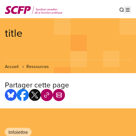
Aller
au
Show s
Op
contenu
principal
title
Accueil
Ressources
Partager cette page
Infolettre