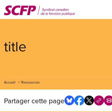
Aller
au
contenu
principal
title
Accueil
Ressources
Partager cette page