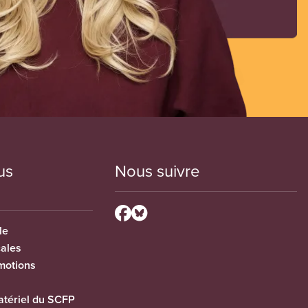
us
Nous suivre
le
cales
motions
tériel du SCFP