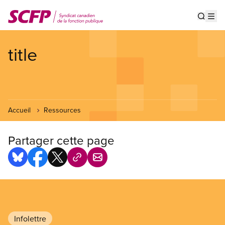
Aller
au
Show s
Op
contenu
principal
title
Accueil
Ressources
Partager cette page
Infolettre