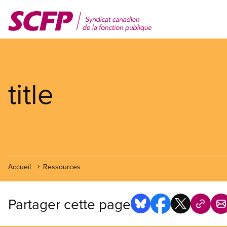
Aller
au
contenu
principal
title
Accueil
Ressources
Partager cette page