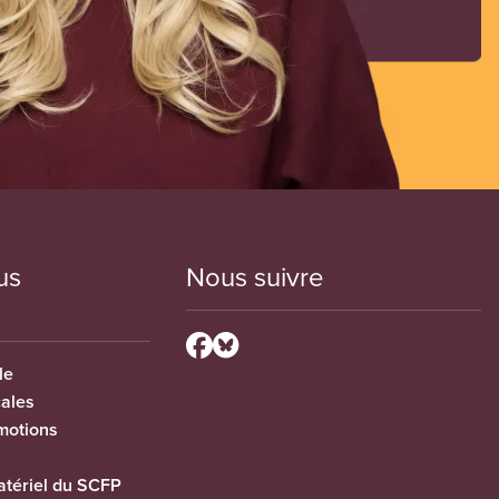
us
Nous suivre
le
cales
motions
tériel du SCFP