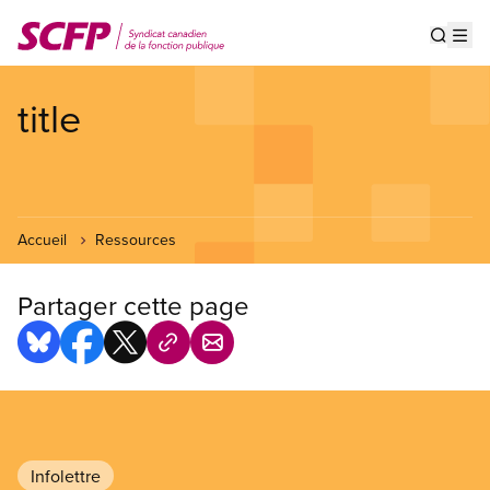
Aller
au
Show s
Op
contenu
principal
title
Accueil
Ressources
Partager cette page
Infolettre