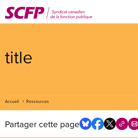
Aller
au
contenu
principal
title
Accueil
Ressources
Partager cette page