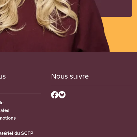
us
Nous suivre
le
cales
motions
tériel du SCFP