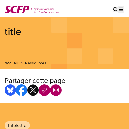
Aller
au
Show s
Op
contenu
principal
title
Accueil
Ressources
Partager cette page
Infolettre