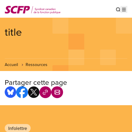
Aller
au
Show s
Op
contenu
principal
title
Accueil
Ressources
Partager cette page
Infolettre