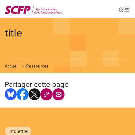
Aller
au
Show s
Op
contenu
principal
title
Accueil
Ressources
Partager cette page
Infolettre