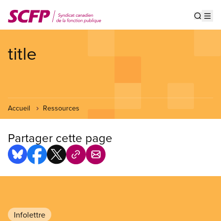
Aller
au
Show s
Op
contenu
principal
title
Accueil
Ressources
Partager cette page
Infolettre