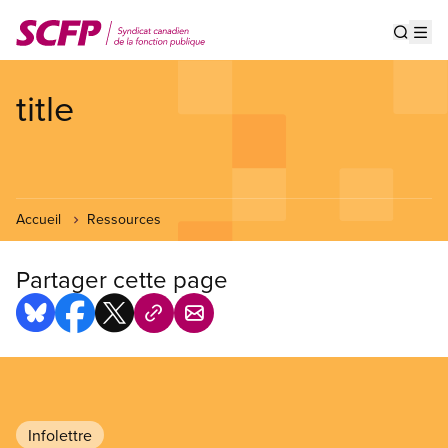
Aller
au
Show s
Op
contenu
principal
title
Accueil
Ressources
Partager cette page
Infolettre