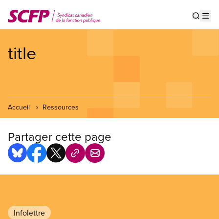
Aller
au
Show s
Op
contenu
principal
title
Accueil
Ressources
Partager cette page
Infolettre