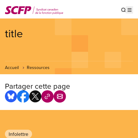
Aller
au
Show s
Op
contenu
principal
title
Accueil
Ressources
Partager cette page
Infolettre