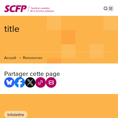
Aller
au
Show s
Op
contenu
principal
title
Accueil
Ressources
Partager cette page
Infolettre