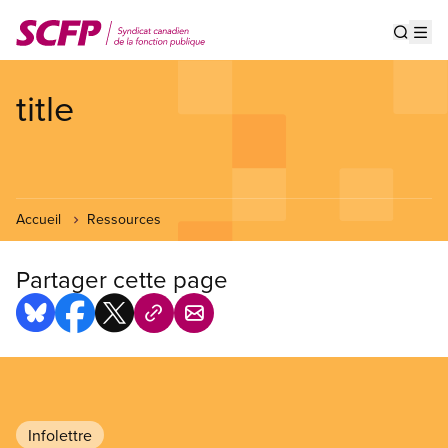
Aller
au
Show s
Op
contenu
principal
title
Accueil
Ressources
Partager cette page
Infolettre