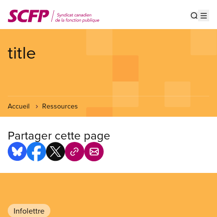
Aller
au
Show s
Op
contenu
principal
title
Accueil
Ressources
Partager cette page
Infolettre