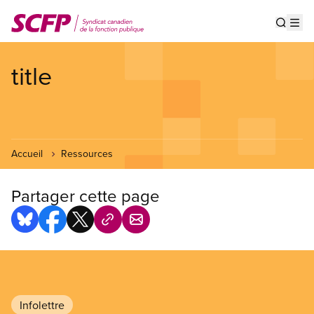
Aller
au
Show s
Op
contenu
principal
title
Accueil
Ressources
Partager cette page
Infolettre