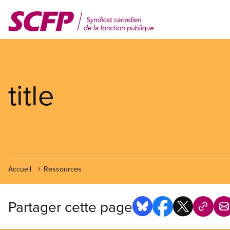
Aller
au
contenu
principal
title
Accueil
Ressources
Partager cette page