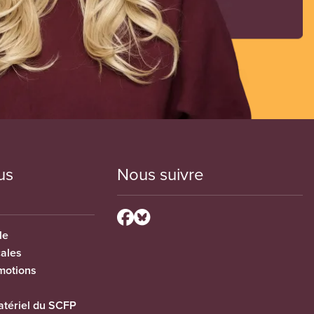
us
Nous suivre
le
cales
motions
tériel du SCFP