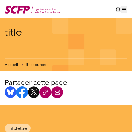
Aller
au
Show s
Op
contenu
principal
title
Accueil
Ressources
Partager cette page
Infolettre