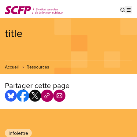
Aller
au
Show s
Op
contenu
principal
title
Accueil
Ressources
Partager cette page
Infolettre