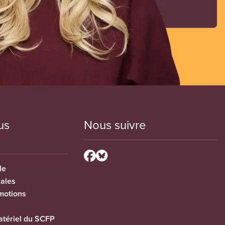
us
Nous suivre
le
cales
motions
tériel du SCFP