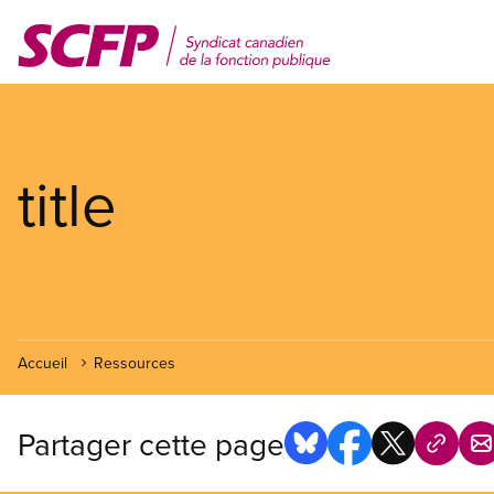
Aller
au
contenu
principal
title
Accueil
Ressources
Partager cette page