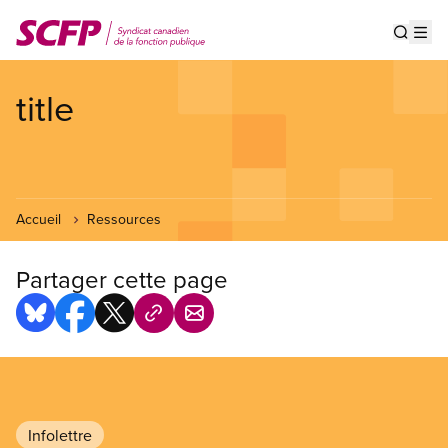
Aller
au
Show s
Op
contenu
principal
title
Accueil
Ressources
Partager cette page
Infolettre